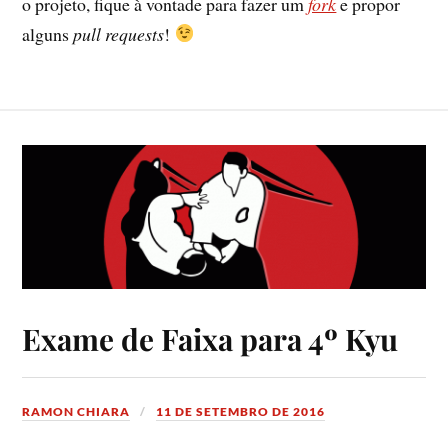
o projeto, fique à vontade para fazer um
fork
e propor
alguns
pull requests
!
Exame de Faixa para 4º Kyu
RAMON CHIARA
11 DE SETEMBRO DE 2016