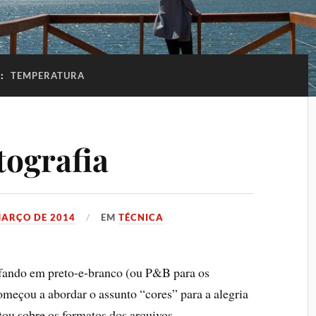
G:
TEMPERATURA
tografia
MARÇO DE 2014
EM
TÉCNICA
afando em preto-e-branco (ou P&B para os
omeçou a abordar o assunto “cores” para a alegria
tou sobre os formatos dos arquivos…