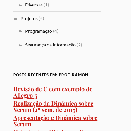
Diversas
(1)
Projetos
(5)
Programação
(4)
Segurança da Informação
(2)
POSTS RECENTES EM: PROF. RAMON
Revisão de C com exemplo de
Allegro 5
Realização da Dinâmica sobre
Scrum (2º sem. de 2017)
Apresentação e Dinâmica sobre
Scrum