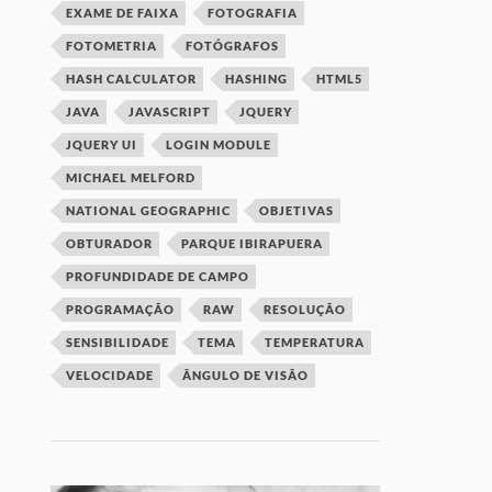
EXAME DE FAIXA
FOTOGRAFIA
FOTOMETRIA
FOTÓGRAFOS
HASH CALCULATOR
HASHING
HTML5
JAVA
JAVASCRIPT
JQUERY
JQUERY UI
LOGIN MODULE
MICHAEL MELFORD
NATIONAL GEOGRAPHIC
OBJETIVAS
OBTURADOR
PARQUE IBIRAPUERA
PROFUNDIDADE DE CAMPO
PROGRAMAÇÃO
RAW
RESOLUÇÃO
SENSIBILIDADE
TEMA
TEMPERATURA
VELOCIDADE
ÂNGULO DE VISÃO