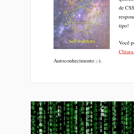
de CSS
respon
tipo!
Você p
Chiara
Autoconhecimento ;-).