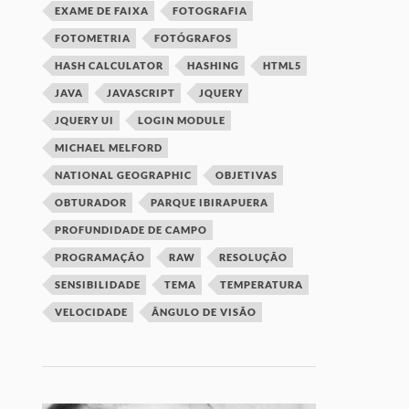
EXAME DE FAIXA
FOTOGRAFIA
FOTOMETRIA
FOTÓGRAFOS
HASH CALCULATOR
HASHING
HTML5
JAVA
JAVASCRIPT
JQUERY
JQUERY UI
LOGIN MODULE
MICHAEL MELFORD
NATIONAL GEOGRAPHIC
OBJETIVAS
OBTURADOR
PARQUE IBIRAPUERA
PROFUNDIDADE DE CAMPO
PROGRAMAÇÃO
RAW
RESOLUÇÃO
SENSIBILIDADE
TEMA
TEMPERATURA
VELOCIDADE
ÂNGULO DE VISÃO