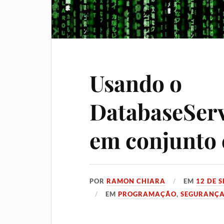
Usando o
DatabaseSer
em conjunto
POR
RAMON CHIARA
EM
12 DE 
EM
PROGRAMAÇÃO
,
SEGURANÇA