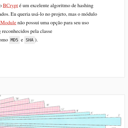
 o
BCrypt
é um excelente algoritmo de hashing
dos. Eu queria usá-lo no projeto, mas o módulo
nModule
não possui uma opção para seu uso
g reconhecidos pela classe
omo
e
).
MD5
SHA