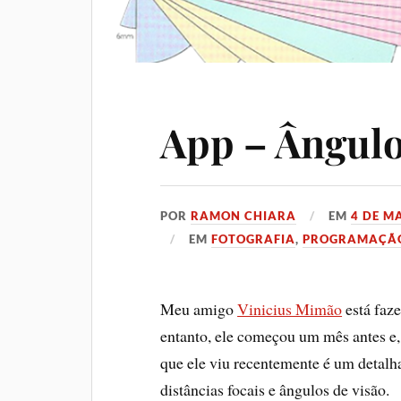
App – Ângulo
POR
RAMON CHIARA
EM
4 DE M
EM
FOTOGRAFIA
,
PROGRAMAÇÃ
Meu amigo
Vinicius Mimão
está fa
entanto, ele começou um mês antes e, 
que ele viu recentemente é um detalh
distâncias focais e ângulos de visão.