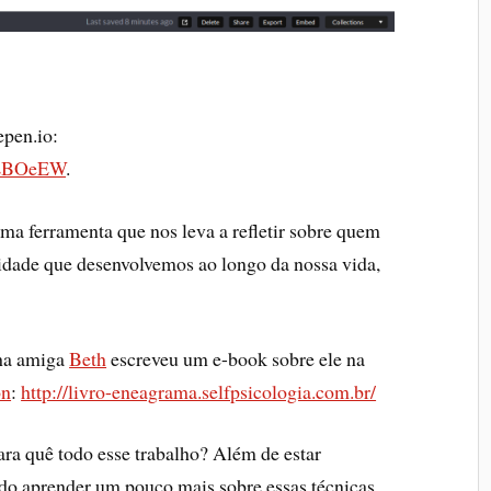
epen.io:
n/LBOeEW
.
a ferramenta que nos leva a refletir sobre quem
idade que desenvolvemos ao longo da nossa vida,
ha amiga
Beth
escreveu um e-book sobre ele na
n
:
http://livro-eneagrama.selfpsicologia.com.br/
ara quê todo esse trabalho? Além de estar
do aprender um pouco mais sobre essas técnicas