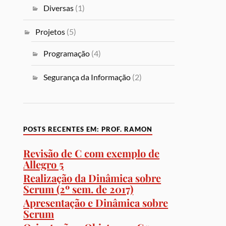
Diversas
(1)
Projetos
(5)
Programação
(4)
Segurança da Informação
(2)
POSTS RECENTES EM: PROF. RAMON
Revisão de C com exemplo de
Allegro 5
Realização da Dinâmica sobre
Scrum (2º sem. de 2017)
Apresentação e Dinâmica sobre
Scrum