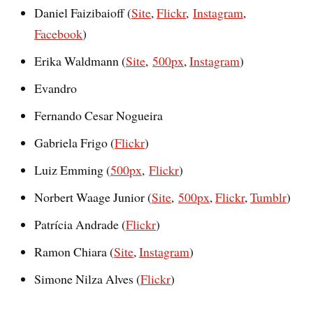
Daniel Faizibaioff (
Site
,
Flickr
,
Instagram
,
Facebook
)
Erika Waldmann (
Site
,
500px
,
Instagram
)
Evandro
Fernando Cesar Nogueira
Gabriela Frigo (
Flickr
)
Luiz Emming (
500px
,
Flickr
)
Norbert Waage Junior (
Site
,
500px
,
Flickr
,
Tumblr
)
Patrícia Andrade (
Flickr
)
Ramon Chiara (
Site
,
Instagram
)
Simone Nilza Alves (
Flickr
)