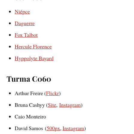
Niépce
Daguerre
Fox Talbot
Hercule Florence
Hyppolyte Bayard
Turma C060
Arthur Freire (
Flickr
)
Bruna Cashyy (
Site
,
Instagram
)
Caio Monteiro
David Samos (
500px
,
Instagram
)