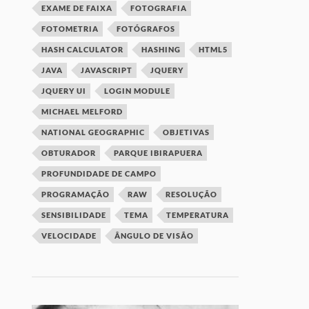
EXAME DE FAIXA
FOTOGRAFIA
FOTOMETRIA
FOTÓGRAFOS
HASH CALCULATOR
HASHING
HTML5
JAVA
JAVASCRIPT
JQUERY
JQUERY UI
LOGIN MODULE
MICHAEL MELFORD
NATIONAL GEOGRAPHIC
OBJETIVAS
OBTURADOR
PARQUE IBIRAPUERA
PROFUNDIDADE DE CAMPO
PROGRAMAÇÃO
RAW
RESOLUÇÃO
SENSIBILIDADE
TEMA
TEMPERATURA
VELOCIDADE
ÂNGULO DE VISÃO