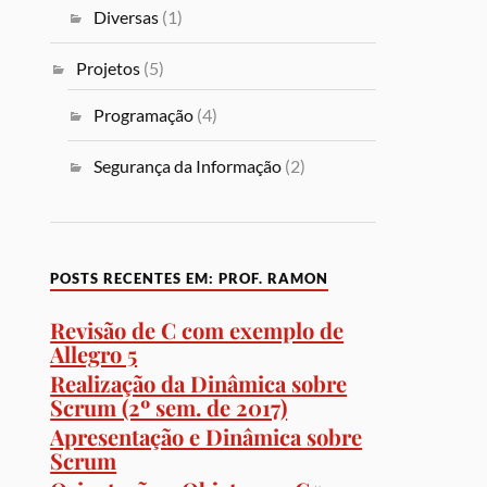
Diversas
(1)
Projetos
(5)
Programação
(4)
Segurança da Informação
(2)
POSTS RECENTES EM: PROF. RAMON
Revisão de C com exemplo de
Allegro 5
Realização da Dinâmica sobre
Scrum (2º sem. de 2017)
Apresentação e Dinâmica sobre
Scrum