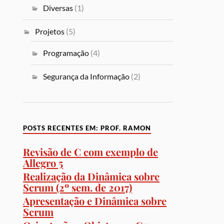
Diversas
(1)
Projetos
(5)
Programação
(4)
Segurança da Informação
(2)
POSTS RECENTES EM: PROF. RAMON
Revisão de C com exemplo de
Allegro 5
Realização da Dinâmica sobre
Scrum (2º sem. de 2017)
Apresentação e Dinâmica sobre
Scrum