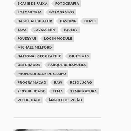
EXAME DE FAIXA
FOTOGRAFIA
FOTOMETRIA
FOTÓGRAFOS
HASH CALCULATOR
HASHING
HTML5
JAVA
JAVASCRIPT
JQUERY
JQUERY UI
LOGIN MODULE
MICHAEL MELFORD
NATIONAL GEOGRAPHIC
OBJETIVAS
OBTURADOR
PARQUE IBIRAPUERA
PROFUNDIDADE DE CAMPO
PROGRAMAÇÃO
RAW
RESOLUÇÃO
SENSIBILIDADE
TEMA
TEMPERATURA
VELOCIDADE
ÂNGULO DE VISÃO