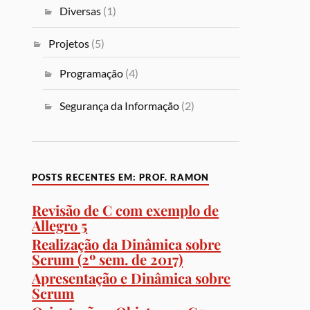
Diversas
(1)
Projetos
(5)
Programação
(4)
Segurança da Informação
(2)
POSTS RECENTES EM: PROF. RAMON
Revisão de C com exemplo de
Allegro 5
Realização da Dinâmica sobre
Scrum (2º sem. de 2017)
Apresentação e Dinâmica sobre
Scrum