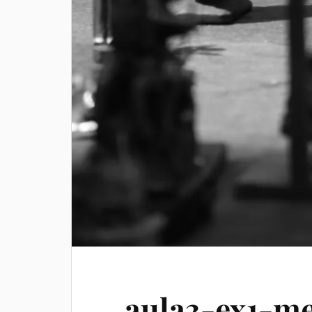
aula3-ex1-m