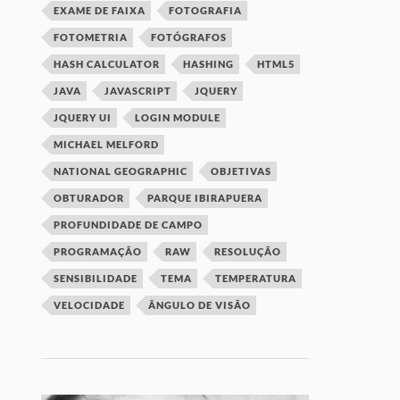
EXAME DE FAIXA
FOTOGRAFIA
FOTOMETRIA
FOTÓGRAFOS
HASH CALCULATOR
HASHING
HTML5
JAVA
JAVASCRIPT
JQUERY
JQUERY UI
LOGIN MODULE
MICHAEL MELFORD
NATIONAL GEOGRAPHIC
OBJETIVAS
OBTURADOR
PARQUE IBIRAPUERA
PROFUNDIDADE DE CAMPO
PROGRAMAÇÃO
RAW
RESOLUÇÃO
SENSIBILIDADE
TEMA
TEMPERATURA
VELOCIDADE
ÂNGULO DE VISÃO