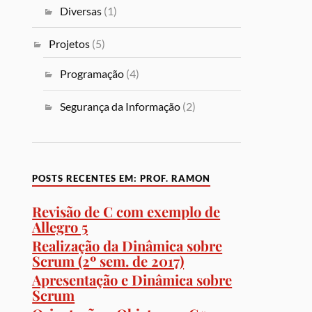
Diversas
(1)
Projetos
(5)
Programação
(4)
Segurança da Informação
(2)
POSTS RECENTES EM: PROF. RAMON
Revisão de C com exemplo de
Allegro 5
Realização da Dinâmica sobre
Scrum (2º sem. de 2017)
Apresentação e Dinâmica sobre
Scrum