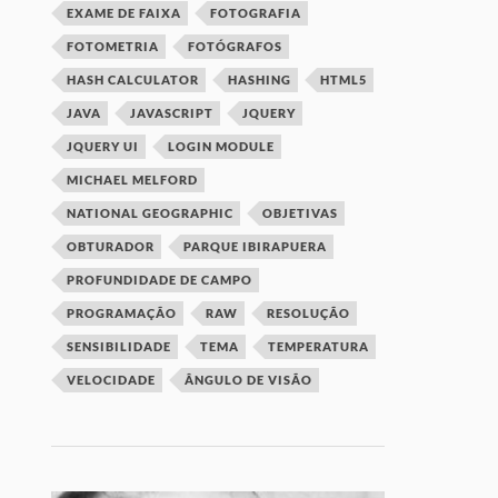
EXAME DE FAIXA
FOTOGRAFIA
FOTOMETRIA
FOTÓGRAFOS
HASH CALCULATOR
HASHING
HTML5
JAVA
JAVASCRIPT
JQUERY
JQUERY UI
LOGIN MODULE
MICHAEL MELFORD
NATIONAL GEOGRAPHIC
OBJETIVAS
OBTURADOR
PARQUE IBIRAPUERA
PROFUNDIDADE DE CAMPO
PROGRAMAÇÃO
RAW
RESOLUÇÃO
SENSIBILIDADE
TEMA
TEMPERATURA
VELOCIDADE
ÂNGULO DE VISÃO